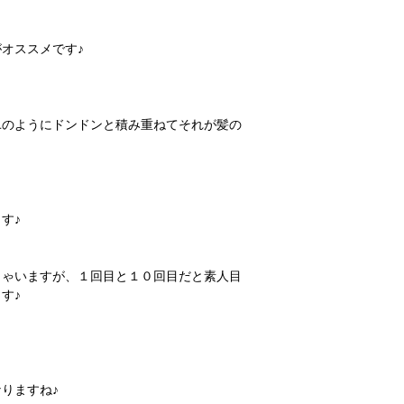
オススメです♪
ユのようにドンドンと積み重ねてそれが髪の
す♪
しゃいますが、１回目と１０回目だと素人目
す♪
りますね♪