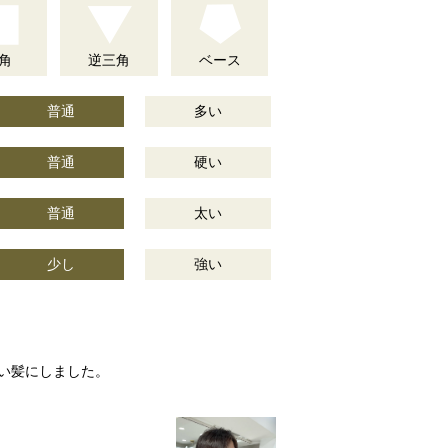
角
逆三角
ベース
普通
多い
普通
硬い
普通
太い
少し
強い
い髪にしました。