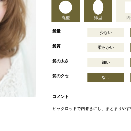
丸型
卵型
四
髪量
少ない
髪質
柔らかい
髪の太さ
細い
髪のクセ
なし
コメント
ビックロッドで内巻きにし、まとまりやす