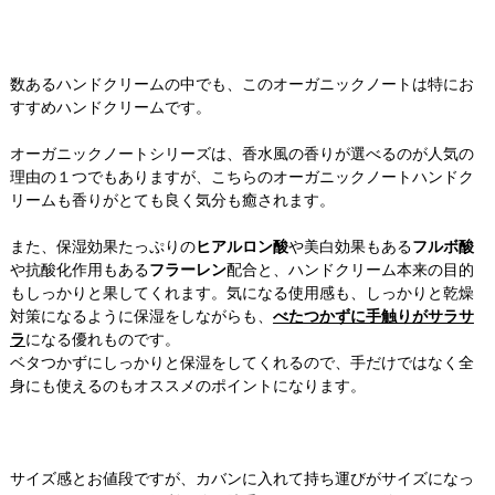
数あるハンドクリームの中でも、このオーガニックノートは特にお
すすめハンドクリームです。
オーガニックノートシリーズは、香水風の香りが選べるのが人気の
理由の１つでもありますが、こちらのオーガニックノートハンドク
リームも香りがとても良く気分も癒されます。
また、保湿効果たっぷりの
ヒアルロン酸
や美白効果もある
フルボ酸
や抗酸化作用もある
フラーレン
配合と、ハンドクリーム本来の目的
もしっかりと果してくれます。気になる使用感も、しっかりと乾燥
対策になるように保湿をしながらも、
べた
つかずに手触りがサラサ
ラ
になる優れものです。
ベタつかずにしっかりと保湿をしてくれるので、手だけではなく全
身にも使えるのもオススメのポイントになります。
サイズ感とお値段ですが、カバンに入れて持ち運びがサイズになっ