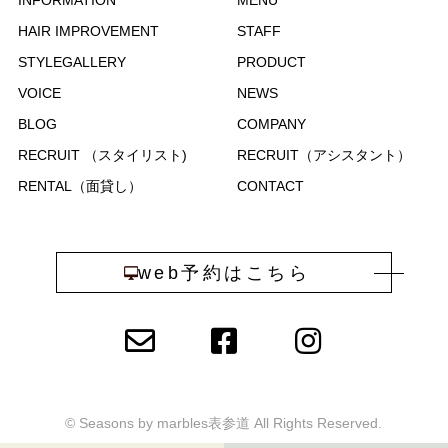
INFORMATION
MENU
HAIR IMPROVEMENT
STAFF
STYLEGALLERY
PRODUCT
VOICE
NEWS
BLOG
COMPANY
RECRUIT （スタイリスト)
RECRUIT（アシスタント）
RENTAL（面貸し）
CONTACT
web予約はこちら
©︎ Seasons by marbles表参道 All Rights Reserved.