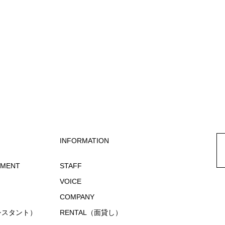
INFORMATION
EMENT
STAFF
VOICE
COMPANY
アシスタント）
RENTAL（面貸し）