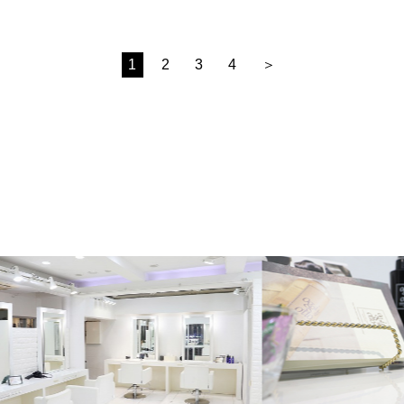
1
2
3
4
＞