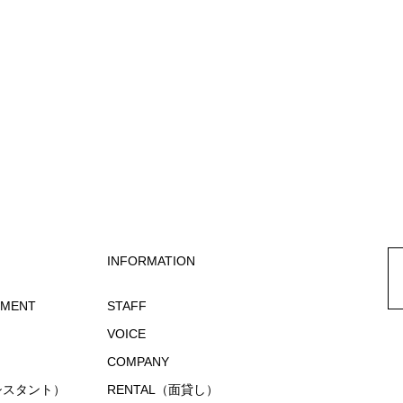
INFORMATION
EMENT
STAFF
VOICE
COMPANY
アシスタント）
RENTAL（面貸し）